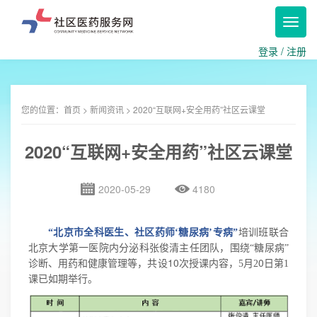
Toggl
navig
登录
/
注册
您的位置：
首页
>
新闻资讯
> 2020“互联网+安全用药”社区云课堂
2020“互联网+安全用药”社区云课堂
2020-05-29
4180
“北京市全科医生、社区药师‘糖尿
病’专病”
培训班联合
北京大学第一医院内分泌科张俊清主任团队，围绕
“糖尿病”
10
0
诊断、用药和健康管理等，共设
次授课内容，
5
月
2
日第1
课已
如期举行
。